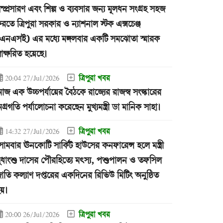
ম্প্রসারণ এবং শিল্প ও ব্যবসার জন্য মূলধন সংগ্রহ সহজ
রতে ত্রিপুরা সরকার ও ন্যাশনাল স্টক এক্সচেঞ্জ
এনএসই) এর মধ্যে মঙ্গলবার একটি সমঝোতা স্মারক
্বাক্ষরিত হয়েছে।
ত্রিপুরা খবর
20:04 27/Jul/2026
জ এক উচ্চপর্যায়ের বৈঠকে রাজ্যের রাজস্ব সংস্কারের
গ্রগতি পর্যালোচনা করেছেন মুখ্যমন্ত্রী ডা মানিক সাহা।
ত্রিপুরা খবর
14:32 27/Jul/2026
োমবার ঊনকোটি সার্কিট হাউসের কনফারেন্স হলে মন্ত্রী
ুধাংশু দাসের পৌরহিত্যে মৎস্য, পশুপালন ও তফসিল
াতি কল্যাণ দপ্তরের একদিনের রিভিউ মিটিং অনুষ্ঠিত
য়।
ত্রিপুরা খবর
20:00 26/Jul/2026