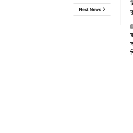
স
Next News
দ
র
স
শ