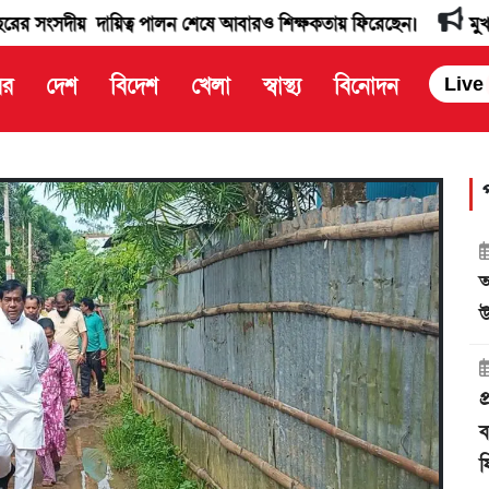
 দায়িত্ব পালন শেষে আবারও শিক্ষকতায় ফিরেছেন।
মুখ্যমন্ত্রী অধ্য
বর
দেশ
বিদেশ
খেলা
স্বাস্থ্য
বিনোদন
Live
আ
উ
প
ব
ফ