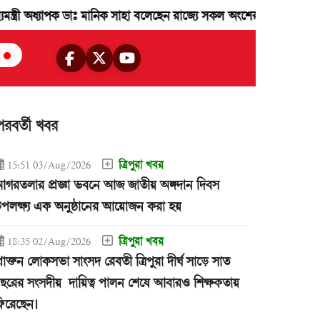
াপক ডাঃ মানিক সাহা বলেছেন রাজ্যে সকল অংশের ধর্মীয় সংখ্যালঘু জনগন রাজ
পরবর্তী খবর
ত্রিপুরা খবর
15:51 03/Aug/2026
গরতলার প্রজ্ঞা ভবনে আজ জাতীয় অঙ্গদান দিবস
পলক্ষ্য এক অনুষ্ঠানের আয়োজন করা হয়
ত্রিপুরা খবর
18:35 02/Aug/2026
্রাক্তন লোকসভা সাংসদ রেবতী ত্রিপুরা দীর্ঘ সাড়ে সাত
ছরের সংসদীয় দায়িত্ব পালন শেষে আবারও শিক্ষকতায়
িরেছেন।