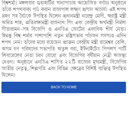
বিশ্বশর্মা। মঙ্গলবার গুয়াহাটির খানাপাড়ায় আয়োজিত বর্ণাঢ্য অনুষ্ঠানে
তাঁকে শপথবাক্য পাঠ করান রাজ্যপাল লক্ষ্মণ প্রসাদ আচার্য। এই শপথ
গ্রহণ সহ বৈঠকে উপস্থিত ছিলেন প্রধানমন্ত্রী নরেন্দ্র মোদী, স্বরাষ্ট্র মন্ত্রী
অমিত শাহ, প্রতিরক্ষামন্ত্রী রাজনাথ সিং এবং কেন্দ্রীয় অর্থমন্ত্রী নির্মলা
সীতারামন-সহ বিজেপি ও এনডিএ জোটের একাধিক শীর্ষ নেতা।
হিমন্ত বিশ্ব শর্মার পাশাপাশি নতুন মন্ত্রিসভার পাঁচজন সদস্যও এদিন
শপথ নেন। তাঁদের মধ্যে রয়েছেন প্রাক্তন কেন্দ্রীয় মন্ত্রী রামেশ্বর তেলি,
অসম গণ পরিষদের সভাপতি অতুল বরা, ইউনাইটেড পিপলস পার্টি
লিবারেলের নেতা চরণ বোরো এবং বিজেপির বর্ষীয়ান নেত্রী অজন্তা
নেওগ। অনুষ্ঠানে এনডিএ শাসিত ২২টি রাজ্যের মুখ্যমন্ত্রী, বিজেপির
জাতীয় নেতৃত্ব, শিল্পপতি এবং বিভিন্ন ক্ষেত্রের বিশিষ্ট ব্যক্তিত্ব উপস্থিত
ছিলেন।
BACK TO HOME