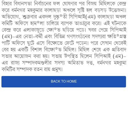
বিহার বিধানসভা নির্বাচনের ফল ঘোষণার পর বিজয় মিছিলকে কেন্দ্র
করে ধর্মনগর মহকুমার কালাছড়া অঞ্চলে সৃষ্টি হল বড়সড় উত্তেজনা।
অভিযোগ, শুক্রবার একদল দুষ্কৃ*তী সিপিআই(এম) কালাছড়া অঞ্চল
কমিটি অফিসে হাম*লা চালিয়ে ব্যাপক ভাঙ8চুর করে। এই ঘটনাকে
কেন্দ্র করে এলাকাজুড়ে ক্ষো*ভ ছড়িয়ে পড়ে। খবর পেয়ে সিপিআই
(এম)-এর নেতা–কর্মী এবং বিভিন্ন গণসংগঠনের সদস্যরা ক্ষতি*গ্রস্ত
পার্টি অফিসে ছুটে এসে বিক্ষোভে ফেটে পড়েন। পরে সেখান থেকেই
বের হয় একটি বিশাল বিক্ষো*ভ মিছিল। মিছিল শেষে এক প্রতিবাদ
সভার আয়োজন করা হয়। সভায় উপস্থিত ছিলেন সিপিআই (এম)-
এর রাজ্য সম্পাদকমণ্ডলীর সদস্য অমিতাভ দত্ত, ধর্মনগর মহকুমা
কমিটির সম্পাদক রতন রায় প্রমুখ।
BACK TO HOME