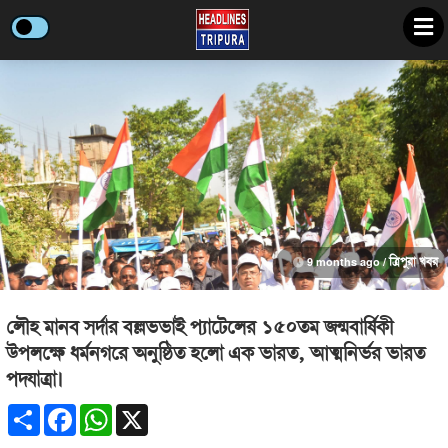
9 months ago /
ত্রিপুরা খবর
লৌহ মানব সর্দার বল্লভভাই প্যাটেলের ১৫০তম জন্মবার্ষিকী
উপলক্ষে ধর্মনগরে অনুষ্ঠিত হলো এক ভারত, আত্মনির্ভর ভারত
পদযাত্রা।
Share
Facebook
WhatsApp
X