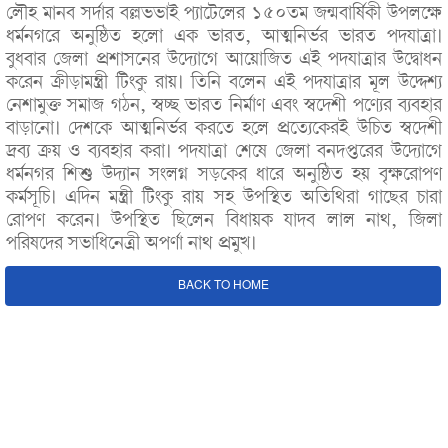
লৌহ মানব সর্দার বল্লভভাই প্যাটেলের ১৫০তম জন্মবার্ষিকী উপলক্ষে
ধর্মনগরে অনুষ্ঠিত হলো এক ভারত, আত্মনির্ভর ভারত পদযাত্রা।
বুধবার জেলা প্রশাসনের উদ্যোগে আয়োজিত এই পদযাত্রার উদ্বোধন
করেন ক্রীড়ামন্ত্রী টিংকু রায়। তিনি বলেন এই পদযাত্রার মূল উদ্দেশ্য
নেশামুক্ত সমাজ গঠন, স্বচ্ছ ভারত নির্মাণ এবং স্বদেশী পণ্যের ব্যবহার
বাড়ানো। দেশকে আত্মনির্ভর করতে হলে প্রত্যেকেরই উচিত স্বদেশী
দ্রব্য ক্রয় ও ব্যবহার করা। পদযাত্রা শেষে জেলা বনদপ্তরের উদ্যোগে
ধর্মনগর শিশু উদ্যান সংলগ্ন সড়কের ধারে অনুষ্ঠিত হয় বৃক্ষরোপণ
কর্মসূচি। এদিন মন্ত্রী টিংকু রায় সহ উপস্থিত অতিথিরা গাছের চারা
রোপণ করেন। উপস্থিত ছিলেন বিধায়ক যাদব লাল নাথ, জিলা
পরিষদের সভাধিনেত্রী অপর্ণা নাথ প্রমুখ।
BACK TO HOME