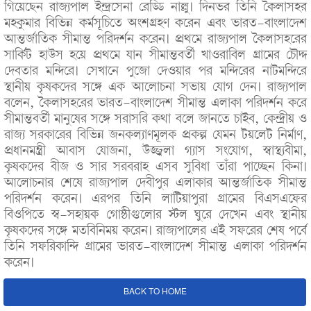
গিয়েছেন রাজ্যপাল ইন্দ্রসেনা রেড্ডি নাল্লু। দিনভর তিনি কৈলাসহর
মহকুমার বিভিন্ন কর্মসূচিতে অংশগ্রহণ করেন এবং ভারত-বাংলাদেশ
আন্তর্জাতিক সীমান্ত পরিদর্শন করেন। প্রথমে রাজ্যপাল কৈলাসহরের
সার্কিট হাউস হয়ে প্রথমে যান সীমান্তবর্তী খাওরাবিল গ্রামের চৌদ্দ
দেবতার মন্দিরে। সেখানে পুজো দেওয়ার পর মন্দিরের নাটমন্দিরে
স্থানীয় কৃষকদের সঙ্গে এক আলোচনা সভায় যোগ দেন। রাজ্যপাল
বলেন, কৈলাসহরের ভারত-বাংলাদেশ সীমান্ত এলাকা পরিদর্শন করে
সীমান্তবর্তী মানুষের সঙ্গে সরাসরি কথা বলে জানতে চাইব, কেন্দ্রীয় ও
রাজ্য সরকারের বিভিন্ন জনকল্যাণমূলক প্রকল্প যেমন টয়লেট নির্মাণ,
প্রধানমন্ত্রী আবাস যোজনা, উজ্জ্বলা গ্যাস সংযোগ, স্বাস্থ্যবীমা,
কৃষকদের বীজ ও সার সরবরাহ এসব সুবিধা তাঁরা পাচ্ছেন কিনা।
আলোচনার শেষে রাজ্যপাল দেবীপুর এলাকার আন্তর্জাতিক সীমান্ত
পরিদর্শন করেন। এরপর তিনি লাটিয়াপুরা গ্রামের বিএসএফের
বিওপিতে স্ব-সহায়ক গোষ্ঠীগুলোর স্টল ঘুরে দেখেন এবং স্থানীয়
কৃষকদের সঙ্গে মতবিনিময় করেন। রাজ্যপালের এই সফরের শেষ পর্বে
তিনি সফরিকান্দি গ্রামের ভারত-বাংলাদেশ সীমান্ত এলাকা পরিদর্শন
করেন।
BACK TO HOME