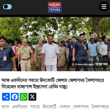
9 months ago /
ত্রিপুরা খবর
আজ একদিনের সফরে ঊনকোটি জেলার জেলাসদর কৈলাসহরে
গিয়েছেন রাজ্যপাল ইন্দ্রসেনা রেড্ডি নাল্লু।
Share
Facebook
WhatsApp
X
আজ একদিনের সফরে ঊনকোটি জেলার জেলাসদর কৈলাসহরে