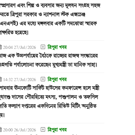
ম্প্রসারণ এবং শিল্প ও ব্যবসার জন্য মূলধন সংগ্রহ সহজ
রতে ত্রিপুরা সরকার ও ন্যাশনাল স্টক এক্সচেঞ্জ
এনএসই) এর মধ্যে মঙ্গলবার একটি সমঝোতা স্মারক
্বাক্ষরিত হয়েছে।
ত্রিপুরা খবর
20:04 27/Jul/2026
জ এক উচ্চপর্যায়ের বৈঠকে রাজ্যের রাজস্ব সংস্কারের
গ্রগতি পর্যালোচনা করেছেন মুখ্যমন্ত্রী ডা মানিক সাহা।
ত্রিপুরা খবর
14:32 27/Jul/2026
োমবার ঊনকোটি সার্কিট হাউসের কনফারেন্স হলে মন্ত্রী
ুধাংশু দাসের পৌরহিত্যে মৎস্য, পশুপালন ও তফসিল
াতি কল্যাণ দপ্তরের একদিনের রিভিউ মিটিং অনুষ্ঠিত
য়।
ত্রিপুরা খবর
20:00 26/Jul/2026