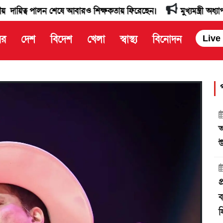
শেষে আবারও শিক্ষকতায় ফিরেছেন।
মুখ্যমন্ত্রী অধ্যাপক ডাঃ মানিক 
বর
দেশ
বিদেশ
খেলা
স্বাস্থ্য
বিনোদন
Live
আ
উ
প
ব
ফ