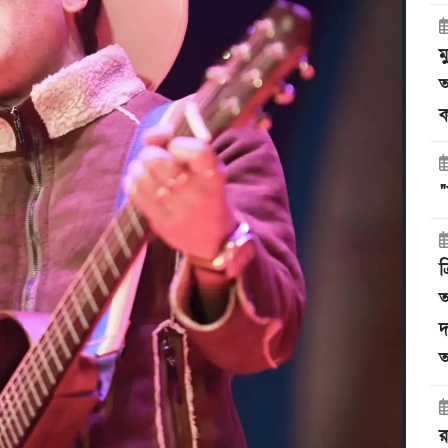
ম
অ
ক
"
ত
অ
দ
অ
র