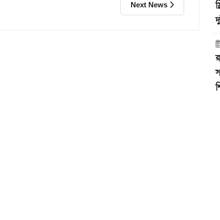
স
Next News
দ
র
স
শ