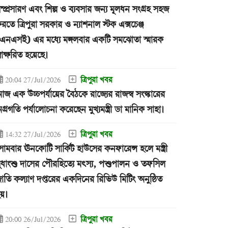
ম্প্রসারণ এবং শিল্প ও ব্যবসার জন্য মূলধন সংগ্রহ সহজ
রতে ত্রিপুরা সরকার ও ন্যাশনাল স্টক এক্সচেঞ্জ
এনএসই) এর মধ্যে মঙ্গলবার একটি সমঝোতা স্মারক
্বাক্ষরিত হয়েছে।
ত্রিপুরা খবর
20:04 27/Jul/2026
জ এক উচ্চপর্যায়ের বৈঠকে রাজ্যের রাজস্ব সংস্কারের
গ্রগতি পর্যালোচনা করেছেন মুখ্যমন্ত্রী ডা মানিক সাহা।
ত্রিপুরা খবর
14:32 27/Jul/2026
োমবার ঊনকোটি সার্কিট হাউসের কনফারেন্স হলে মন্ত্রী
ুধাংশু দাসের পৌরহিত্যে মৎস্য, পশুপালন ও তফসিল
াতি কল্যাণ দপ্তরের একদিনের রিভিউ মিটিং অনুষ্ঠিত
য়।
ত্রিপুরা খবর
20:00 26/Jul/2026