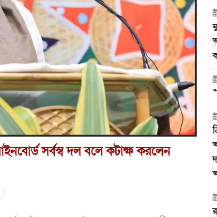
ম
অ
ক
"
ত
অ
র সাইনবোর্ড সর্বস্ব দল বলে কটাক্ষ করলেন
দ
অ
র