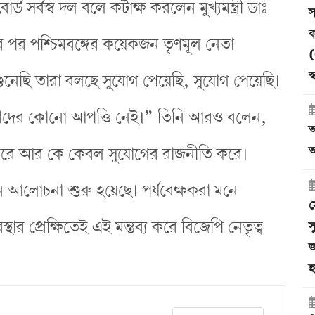
োর্ড সর্বস্ব দল বলে কটাক্ষ করলেন মুখ্যমন্ত্রী ডাঃ
স
ক
র পর পশ্চিমবঙ্গের কয়েকজন তৃণমূল নেতা
(
স
ুনেছি তারা বলছে সুযোগ পেয়েছি, সুযোগ পেয়েছি।
দের কোনো আপত্তি নেই।” তিনি আরও বলেন,
আ
অ
তি করে আর কে কেবল সুযোগের রাজনীতি করে।
তুন আলোচনা শুরু হয়েছে। পর্যবেক্ষকরা মনে
স
অবস্থার প্রেক্ষিতেই এই মন্তব্য করে বিজেপি নেতৃত্ব
স
জ
হ