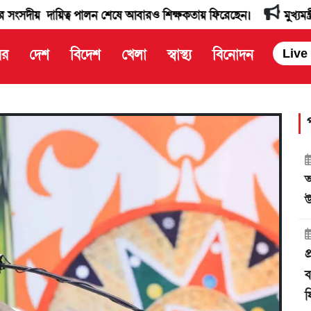
িত্ব পালন শেষে আবারও শিক্ষকতায় ফিরেছেন।
মুখ্যমন্ত্রী অধ্যাপক 
বর
দেশ
বিদেশ
খেলা
স্বাস্থ্য
বিনোদন
Live
আ
উ
প
ব
ফ