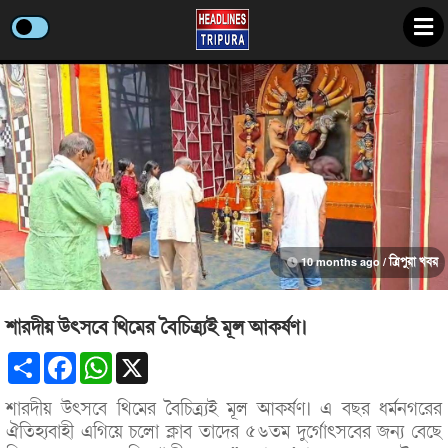
10 months ago /
ত্রিপুরা খবর
শারদীয় উৎসবে থিমের বৈচিত্র্যই মূল আকর্ষণ।
Share
Facebook
WhatsApp
X
শারদীয় উৎসবে থিমের বৈচিত্র্যই মূল আকর্ষণ। এ বছর ধর্মনগরের
ঐতিহ্যবাহী এগিয়ে চলো ক্লাব তাদের ৫৬তম দুর্গোৎসবের জন্য বেছে