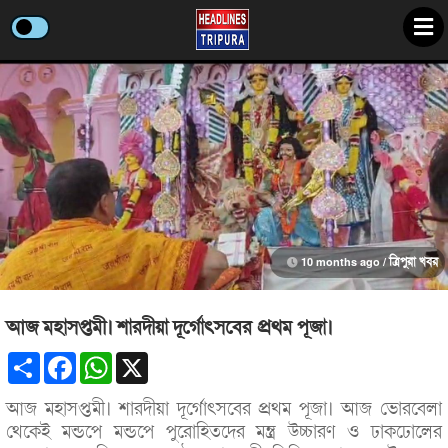
10 months ago /
ত্রিপুরা খবর
আজ মহাসপ্তমী। শারদীয়া দূর্গোৎসবের প্রথম পূজা।
Share
Facebook
WhatsApp
X
আজ মহাসপ্তমী। শারদীয়া দূর্গোৎসবের প্রথম পূজা। আজ ভোরবেলা
থেকেই মন্ডপে মন্ডপে পুরোহিতদের মন্ত্র উচ্চারণ ও ঢাকঢোলের