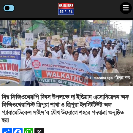
11 months ago /
ত্রিপুরা খবর
বিশ্ব ফিজিওথেরাপি দিবস উপলক্ষে দা ইন্ডিয়ান এসোসিয়েশন অফ
ফিজিওথেরাপিস্ট ত্রিপুরা শাখা ও ত্রিপুরা ইনস্টিটিউট অফ
প্যারামেডিকেল সাইন্স’র যৌথ উদ্যোগে শহরে পদযাত্রা অনুষ্ঠিত
হয়।
Share
Facebook
WhatsApp
X