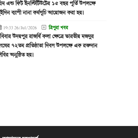
্লিম এন্ড ফিট ইনস্টিটিউটের ১৫ বছর পূর্তি উপলক্ষে
ুইদিন ব্যাপী নানা কর্মসূচি আয়োজন করা হয়।
ত্রিপুরা খবর
19:33 26/Jul/2026
বিবার উদয়পুর রাজর্ষি কলা ক্ষেত্রে ভারতীয় মজদুর
ংঘের ৭২তম প্রতিষ্ঠাতা দিবস উপলক্ষে এক রক্তদান
িবির অনুষ্ঠিত হয়।