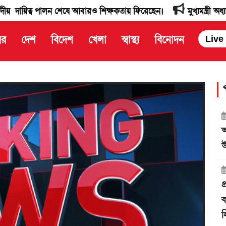
পালন শেষে আবারও শিক্ষকতায় ফিরেছেন।
মুখ্যমন্ত্রী অধ্যাপক ডাঃ ম
বর
দেশ
বিদেশ
খেলা
স্বাস্থ্য
বিনোদন
Live
আ
উ
প
ব
ফ