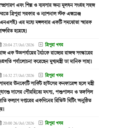
ম্প্রসারণ এবং শিল্প ও ব্যবসার জন্য মূলধন সংগ্রহ সহজ
রতে ত্রিপুরা সরকার ও ন্যাশনাল স্টক এক্সচেঞ্জ
এনএসই) এর মধ্যে মঙ্গলবার একটি সমঝোতা স্মারক
্বাক্ষরিত হয়েছে।
ত্রিপুরা খবর
20:04 27/Jul/2026
জ এক উচ্চপর্যায়ের বৈঠকে রাজ্যের রাজস্ব সংস্কারের
গ্রগতি পর্যালোচনা করেছেন মুখ্যমন্ত্রী ডা মানিক সাহা।
ত্রিপুরা খবর
14:32 27/Jul/2026
োমবার ঊনকোটি সার্কিট হাউসের কনফারেন্স হলে মন্ত্রী
ুধাংশু দাসের পৌরহিত্যে মৎস্য, পশুপালন ও তফসিল
াতি কল্যাণ দপ্তরের একদিনের রিভিউ মিটিং অনুষ্ঠিত
য়।
ত্রিপুরা খবর
20:00 26/Jul/2026