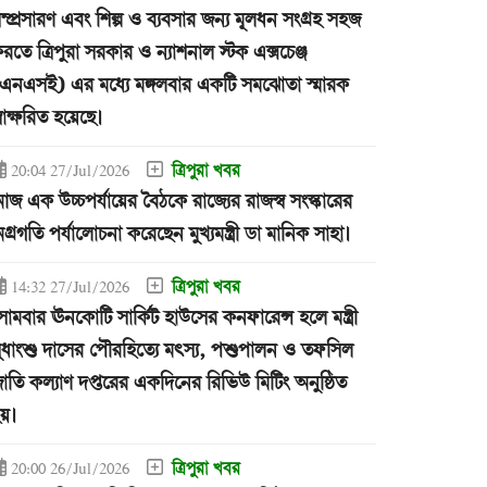
ম্প্রসারণ এবং শিল্প ও ব্যবসার জন্য মূলধন সংগ্রহ সহজ
রতে ত্রিপুরা সরকার ও ন্যাশনাল স্টক এক্সচেঞ্জ
এনএসই) এর মধ্যে মঙ্গলবার একটি সমঝোতা স্মারক
্বাক্ষরিত হয়েছে।
ত্রিপুরা খবর
20:04 27/Jul/2026
জ এক উচ্চপর্যায়ের বৈঠকে রাজ্যের রাজস্ব সংস্কারের
গ্রগতি পর্যালোচনা করেছেন মুখ্যমন্ত্রী ডা মানিক সাহা।
ত্রিপুরা খবর
14:32 27/Jul/2026
োমবার ঊনকোটি সার্কিট হাউসের কনফারেন্স হলে মন্ত্রী
ুধাংশু দাসের পৌরহিত্যে মৎস্য, পশুপালন ও তফসিল
াতি কল্যাণ দপ্তরের একদিনের রিভিউ মিটিং অনুষ্ঠিত
য়।
ত্রিপুরা খবর
20:00 26/Jul/2026