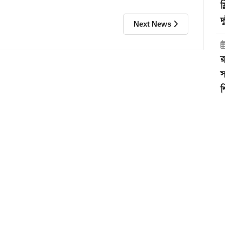
স
দ
Next News
র
স
শ