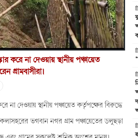
ম
অ
ক
ংস্কার করে না দেওয়ায় স্থানীয় পঞ্চায়েত
"
করেন গ্রামবাসীরা।
ত
অ
দ
 করে না দেওয়ায় স্থানীয় পঞ্চায়েত কর্তৃপক্ষের বিরুদ্ধে
অ
া কৈলাসহরের ভগবান নগর গ্রাম পঞ্চায়েতের ডলুছড়া
র
েছে এবং গ্রামের সকলেই শ্রমিক অংশের মানুষ।