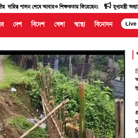
পালন শেষে আবারও শিক্ষকতায় ফিরেছেন।
মুখ্যমন্ত্রী অধ্যাপক ডাঃ ম
বর
দেশ
বিদেশ
খেলা
স্বাস্থ্য
বিনোদন
Live
আ
উ
প
ব
ফ