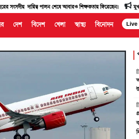
় দায়িত্ব পালন শেষে আবারও শিক্ষকতায় ফিরেছেন।
মুখ্যমন্ত্রী অধ
বর
দেশ
বিদেশ
খেলা
স্বাস্থ্য
বিনোদন
Live
আ
উ
প
ব
ফ