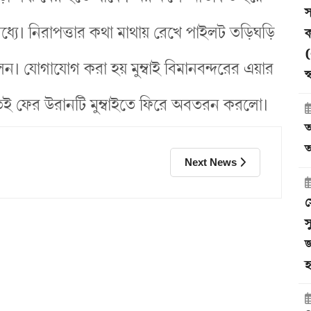
স
 মধ্যে। নিরাপত্তার কথা মাথায় রেখে পাইলট তড়িঘড়ি
ক
(
িলেন। যোগাযোগ করা হয় মুম্বাই বিমানবন্দরের এয়ার
স
িলতেই ফের উরানটি মুম্বাইতে ফিরে অবতরন করলো।
আ
অ
Next News
স
স
জ
হ