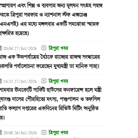
ম্প্রসারণ এবং শিল্প ও ব্যবসার জন্য মূলধন সংগ্রহ সহজ
রতে ত্রিপুরা সরকার ও ন্যাশনাল স্টক এক্সচেঞ্জ
এনএসই) এর মধ্যে মঙ্গলবার একটি সমঝোতা স্মারক
্বাক্ষরিত হয়েছে।
ত্রিপুরা খবর
20:04 27/Jul/2026
জ এক উচ্চপর্যায়ের বৈঠকে রাজ্যের রাজস্ব সংস্কারের
গ্রগতি পর্যালোচনা করেছেন মুখ্যমন্ত্রী ডা মানিক সাহা।
ত্রিপুরা খবর
14:32 27/Jul/2026
োমবার ঊনকোটি সার্কিট হাউসের কনফারেন্স হলে মন্ত্রী
ুধাংশু দাসের পৌরহিত্যে মৎস্য, পশুপালন ও তফসিল
াতি কল্যাণ দপ্তরের একদিনের রিভিউ মিটিং অনুষ্ঠিত
য়।
ত্রিপুরা খবর
20:00 26/Jul/2026