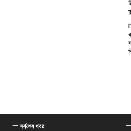
স
দ
র
স
শ
সর্বশেষ খবর