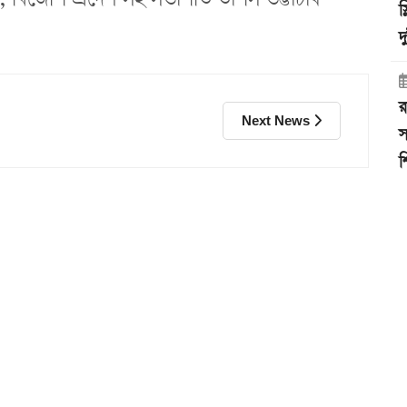
স
দ
র
Next News
স
শ