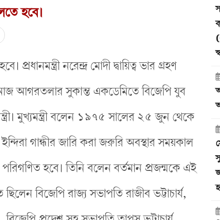
স
চলতে হবে।
ক
(
স
্রধানমন্ত্রী নরেন্দ্র মোদী দ্বায়িত্ব ভার গ্রহণ
ে। আজ আগরতলার সুকান্ত একডেমিতে বিজেপি যুব
আ
অ
মন্ত্রী। মুখ্যমন্ত্রী বলেন ১৯৭৫ সালের ২৫ জুন থেকে
 ইন্দিরা গান্ধীর জারি করা জরুরি অবস্থার সময়কাল
স
স
পরিগণিত হবে। তিনি বলেন বর্তমান প্রজন্মকে এই
জ
হ
 ছিলেন বিজেপি রাজ্য সভাপতি রাজীব ভট্টাচার্য,
ব, বিজেপি প্রদেশ সহ সভাপতি তাপস ভট্টাচার্য