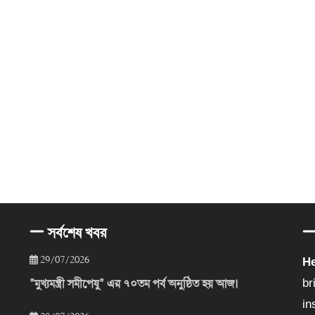
সর্বশেষ খবর
29/07/2026
He
"মুখ্যমন্ত্রী সমীপেষু" এর ৭০তম পর্ব অনুষ্ঠিত হয় আজ।
br
in