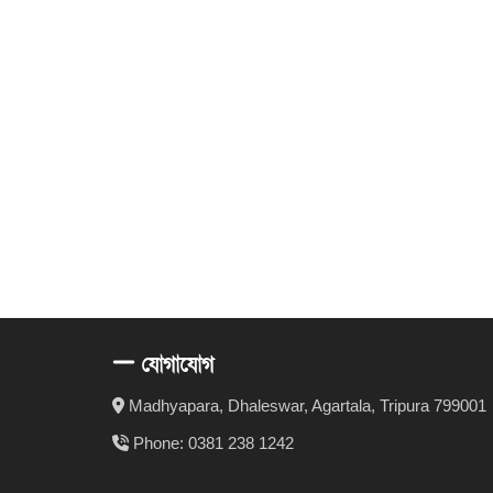
যোগাযোগ
Madhyapara, Dhaleswar, Agartala, Tripura 799001
Phone: 0381 238 1242