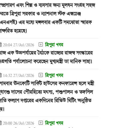
ম্প্রসারণ এবং শিল্প ও ব্যবসার জন্য মূলধন সংগ্রহ সহজ
রতে ত্রিপুরা সরকার ও ন্যাশনাল স্টক এক্সচেঞ্জ
এনএসই) এর মধ্যে মঙ্গলবার একটি সমঝোতা স্মারক
্বাক্ষরিত হয়েছে।
ত্রিপুরা খবর
20:04 27/Jul/2026
জ এক উচ্চপর্যায়ের বৈঠকে রাজ্যের রাজস্ব সংস্কারের
গ্রগতি পর্যালোচনা করেছেন মুখ্যমন্ত্রী ডা মানিক সাহা।
ত্রিপুরা খবর
14:32 27/Jul/2026
োমবার ঊনকোটি সার্কিট হাউসের কনফারেন্স হলে মন্ত্রী
ুধাংশু দাসের পৌরহিত্যে মৎস্য, পশুপালন ও তফসিল
াতি কল্যাণ দপ্তরের একদিনের রিভিউ মিটিং অনুষ্ঠিত
য়।
ত্রিপুরা খবর
20:00 26/Jul/2026