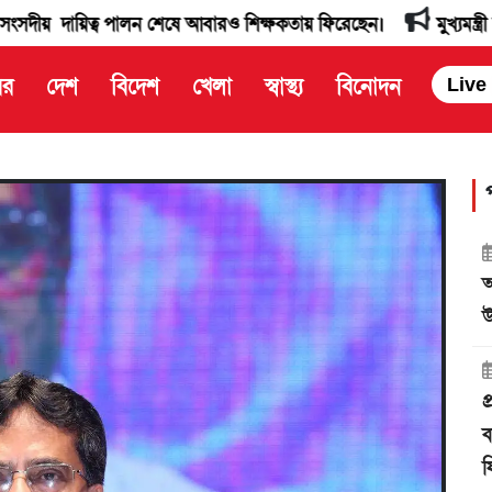
পালন শেষে আবারও শিক্ষকতায় ফিরেছেন।
মুখ্যমন্ত্রী অধ্যাপক ডাঃ মা
বর
দেশ
বিদেশ
খেলা
স্বাস্থ্য
বিনোদন
Live
আ
উ
প
ব
ফ