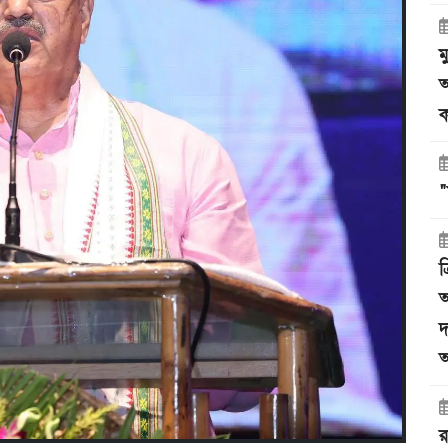
ম
অ
ক
"
ত
অ
দ
অ
র