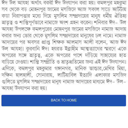
ঈদ উল আযহা অর্থাৎ বকরী ঈদ উদযাপন করা হয়। কমলপুর মহকুমা
সব থেকে বড় মোহনপুর জামের মসজিদে আজ সকাল সাড়ে আটটায়
কড়া নিরাপত্তার মধ্যে দিয়ে মুসলিম সম্প্রদায়ের মানুষ ধর্মীয় ঐতিহ্য
ভ্রাতৃত্ব ও শান্তিপূর্ণভাবে নামাজে অংশ গ্রহন করেন। শনিবার ঈদ- উল
আযহা উপলক্ষে কমলপুরের মোহনপুর জামের মসজিদে নামাজ আদায়
করার জন্য ভোর থেকে মুসলিম সম্প্রদায়ের মানুষের ঢল নামে। নামাজ
আদায়ের পর অবসর প্রাপ্ত শিক্ষক আলমাস আলী বলেন, আজ ঈদ
উল আযহা। কুরবানি ঈদ। হযরত ইব্রাহীম আত্মত্যাগের স্মরণে একে
অপরের সঙ্গে ভ্রাতৃত্ব, একে অপরের পাশে দাঁড়িয়ে সাহায্যের হাত
বাড়িয়ে দেওয়া। শান্তি সম্প্রীতি ও ভ্রাতৃপ্রতিমের জন্য এই ঈদ উদযাপন।
এদিকে, কমলপুর মহকুমার গঙ্গানগর, মানিক ভান্ডার,মেথির মিয়া,
দক্ষিন হালহালী, সোনারায়, লাটিয়াবিল ইত্যাদি এলাকার মসজিদ
গুলিতে মুসলিম সম্প্রদায়ের মানুষ নামাজ আদায়ের মাধ্যমে ঈদ- উল-
আযহা উদযাপন করা হয়।
BACK TO HOME