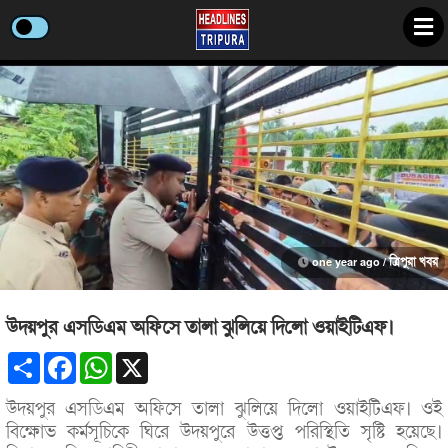
one year ago /
ত্রিপুরা খবর
উদয়পুর এসডিএম অফিসে তালা ঝুলিয়ে দিলো ওয়াইটিএফ।
Share
Facebook
WhatsApp
X
উদয়পুর এসডিএম অফিসে তালা ঝুলিয়ে দিলো ওয়াইটিএফ। ওই
বিক্ষোভ কর্মসূচিকে ঘিরে উদয়পুরে উত্তপ্ত পরিস্থিতি সৃষ্টি হয়েছে।