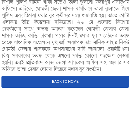
বিশাল পুলিশ বাহিনী থাকা সত্ত্বেও তালা ঝুললো উদয়পুর এসডিএম
অফিসে। এদিকে, গোমতী জেলা শাসক কার্যালয়ে তালা ঝুলাতে গিয়ে
পুলিশ এবং তিপরা মথার যুব কর্মীদের মধ্যে ধস্তাধস্তি হয়। তাতে গোটা
এলাকায় তীব্র উত্তেজনা ছড়িয়েছে। ২৬ মে প্রদ্যোত কিশোর
দেবর্বমণের সাথে অভব্য আচরণ করেছেন গোমতী জেলার জেলা
শাসক তড়িৎ কান্তি চাকমা। পরের দিনই মথার যুব সংগঠনের তরফ
থেকে সাংবাদিক সম্মেলনে মুখ্যমন্ত্রী অধ্যাপক ডাঃ মানিক সাহার নিকট
গোমতী জেলার শাসককে অপসারণের দাবি জানালো ওয়াইটিএফ।
কিন্তু সরকারের তরফ থেকে এখনো পর্যন্ত কোনো পদক্ষেপ নেওয়া
হয়নি। এরই প্রতিবাদে আজ জেলা শাসকের অফিস সহ জেলার সব
অফিসে তালা দেবার ঘোষণা দিয়েছে মথার যুব সংগঠন।
BACK TO HOME