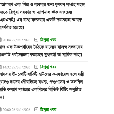
ম্প্রসারণ এবং শিল্প ও ব্যবসার জন্য মূলধন সংগ্রহ সহজ
রতে ত্রিপুরা সরকার ও ন্যাশনাল স্টক এক্সচেঞ্জ
এনএসই) এর মধ্যে মঙ্গলবার একটি সমঝোতা স্মারক
্বাক্ষরিত হয়েছে।
ত্রিপুরা খবর
20:04 27/Jul/2026
জ এক উচ্চপর্যায়ের বৈঠকে রাজ্যের রাজস্ব সংস্কারের
গ্রগতি পর্যালোচনা করেছেন মুখ্যমন্ত্রী ডা মানিক সাহা।
ত্রিপুরা খবর
14:32 27/Jul/2026
োমবার ঊনকোটি সার্কিট হাউসের কনফারেন্স হলে মন্ত্রী
ুধাংশু দাসের পৌরহিত্যে মৎস্য, পশুপালন ও তফসিল
াতি কল্যাণ দপ্তরের একদিনের রিভিউ মিটিং অনুষ্ঠিত
য়।
ত্রিপুরা খবর
20:00 26/Jul/2026