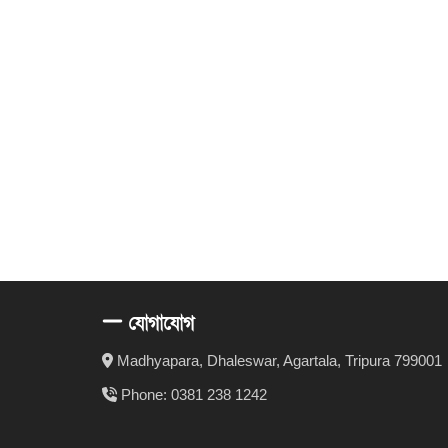
যোগাযোগ
Madhyapara, Dhaleswar, Agartala, Tripura 799001
Phone: 0381 238 1242