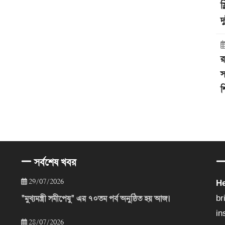
স
দ
র
স
শ
সর্বশেষ খবর
29/07/2026
He
"মুখ্যমন্ত্রী সমীপেষু" এর ৭০তম পর্ব অনুষ্ঠিত হয় আজ।
br
in
28/07/2026