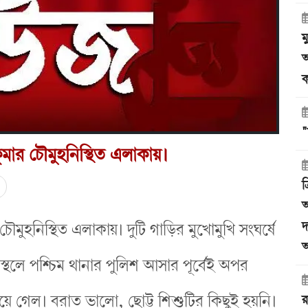
ম
অ
ক
"
মার চৌমুহনিস্থিত এলাকায়।
ত
অ
দ
ুহনিস্থিত এলাকায়। দুটি গাড়ির মুখোমুখি সংঘর্ষে
অ
টনাস্থলে পশ্চিম থানার পুলিশ আসার পূর্বেই অপর
য়ে গেল। বরাত ভালো, ছোট্ট শিশুটির কিছুই হয়নি।
র