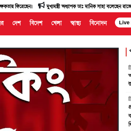
েছেন।
মুখ্যমন্ত্রী অধ্যাপক ডাঃ মানিক সাহা বলেছেন রাজ্যে সকল অং
বর
দেশ
বিদেশ
খেলা
স্বাস্থ্য
বিনোদন
Live
আ
উ
প
ব
ফ