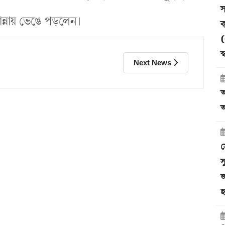
স
 কান্নায় ভেঙে পড়লেন।
ক
(
স
Next News
আ
অ
স
স
জ
হ