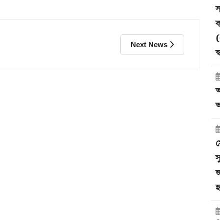
স
ক
(
Next News
স
আ
অ
স
স
জ
হ