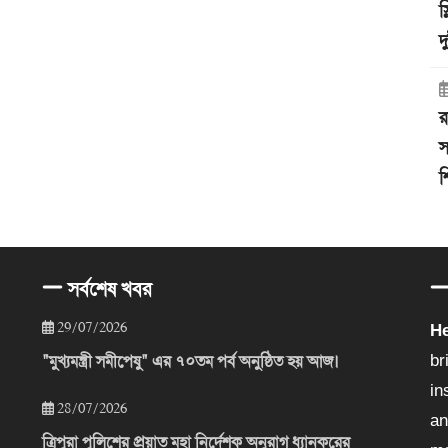
স
দ
র
স
শ
সর্বশেষ খবর
29/07/2026
He
"মুখ্যমন্ত্রী সমীপেষু" এর ৭০তম পর্ব অনুষ্ঠিত হয় আজ।
br
in
28/07/2026
an
ত্রিপুরা পুলিশের প্রয়াত মহা নির্দেশক অনুরাগ ধ্যানকরের