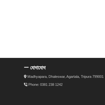
যোগাযোগ
Madhyapara, Dhaleswar, Agartala, Tripura 799001
Phone: 0381 238 1242