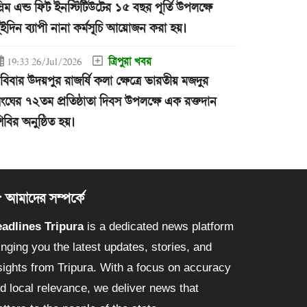
্লিম এন্ড ফিট ইনস্টিটিউটের ১৫ বছর পূর্তি উপলক্ষে
ুইদিন ব্যাপী নানা কর্মসূচি আয়োজন করা হয়।
ত্রিপুরা খবর
19:33 26/Jul/2026
বিবার উদয়পুর রাজর্ষি কলা ক্ষেত্রে ভারতীয় মজদুর
ংঘের ৭২তম প্রতিষ্ঠাতা দিবস উপলক্ষে এক রক্তদান
িবির অনুষ্ঠিত হয়।
আমাদের সম্পর্কে
adlines Tripura
is a dedicated news platform
inging you the latest updates, stories, and
sights from Tripura. With a focus on accuracy
d local relevance, we deliver news that