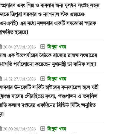
ম্প্রসারণ এবং শিল্প ও ব্যবসার জন্য মূলধন সংগ্রহ সহজ
রতে ত্রিপুরা সরকার ও ন্যাশনাল স্টক এক্সচেঞ্জ
এনএসই) এর মধ্যে মঙ্গলবার একটি সমঝোতা স্মারক
্বাক্ষরিত হয়েছে।
ত্রিপুরা খবর
20:04 27/Jul/2026
জ এক উচ্চপর্যায়ের বৈঠকে রাজ্যের রাজস্ব সংস্কারের
গ্রগতি পর্যালোচনা করেছেন মুখ্যমন্ত্রী ডা মানিক সাহা।
ত্রিপুরা খবর
14:32 27/Jul/2026
োমবার ঊনকোটি সার্কিট হাউসের কনফারেন্স হলে মন্ত্রী
ুধাংশু দাসের পৌরহিত্যে মৎস্য, পশুপালন ও তফসিল
াতি কল্যাণ দপ্তরের একদিনের রিভিউ মিটিং অনুষ্ঠিত
য়।
ত্রিপুরা খবর
20:00 26/Jul/2026