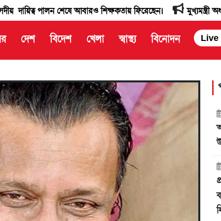
ব পালন শেষে আবারও শিক্ষকতায় ফিরেছেন।
মুখ্যমন্ত্রী অধ্যাপক ডাঃ
বর
দেশ
বিদেশ
খেলা
স্বাস্থ্য
বিনোদন
Live
আ
উ
প
ব
ফ