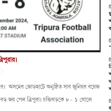
ম
অ
ক
"
রিপুরার।
ত
অ
দ
রার। অসমের জোড়হাটে অনুষ্ঠিত সাব জুনিয়র বয়েজ
অ
ই বড় জয় পেল ত্রিপুরা। চন্ডিগড়কে ৮- ১ গোলে
র