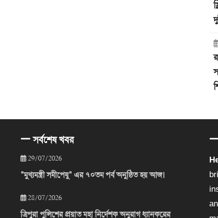
স
দ
র
স
শ
সর্বশেষ খবর
29/07/2026
He
"মুখ্যমন্ত্রী সমীপেষু" এর ৭০তম পর্ব অনুষ্ঠিত হয় আজ।
br
in
28/07/2026
an
ত্রিপুরা পুলিশের প্রয়াত মহা নির্দেশক অনুরাগ ধ্যানকরের