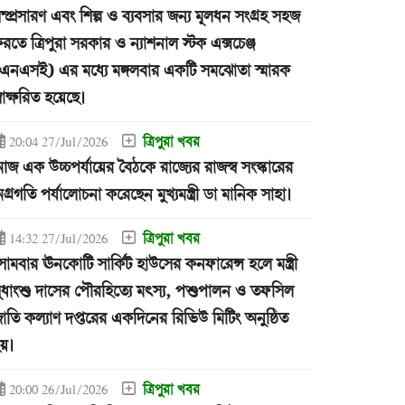
ম্প্রসারণ এবং শিল্প ও ব্যবসার জন্য মূলধন সংগ্রহ সহজ
রতে ত্রিপুরা সরকার ও ন্যাশনাল স্টক এক্সচেঞ্জ
এনএসই) এর মধ্যে মঙ্গলবার একটি সমঝোতা স্মারক
্বাক্ষরিত হয়েছে।
ত্রিপুরা খবর
20:04 27/Jul/2026
জ এক উচ্চপর্যায়ের বৈঠকে রাজ্যের রাজস্ব সংস্কারের
গ্রগতি পর্যালোচনা করেছেন মুখ্যমন্ত্রী ডা মানিক সাহা।
ত্রিপুরা খবর
14:32 27/Jul/2026
োমবার ঊনকোটি সার্কিট হাউসের কনফারেন্স হলে মন্ত্রী
ুধাংশু দাসের পৌরহিত্যে মৎস্য, পশুপালন ও তফসিল
াতি কল্যাণ দপ্তরের একদিনের রিভিউ মিটিং অনুষ্ঠিত
য়।
ত্রিপুরা খবর
20:00 26/Jul/2026