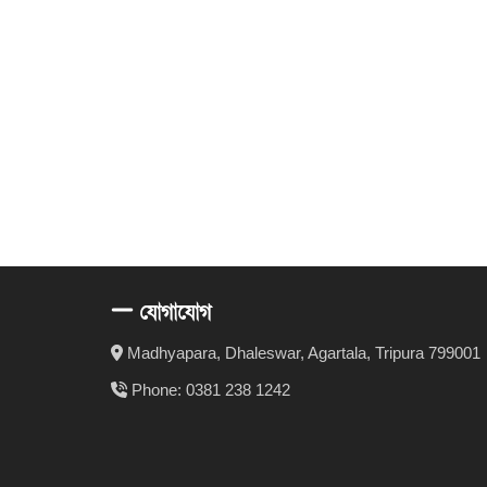
যোগাযোগ
Madhyapara, Dhaleswar, Agartala, Tripura 799001
Phone: 0381 238 1242